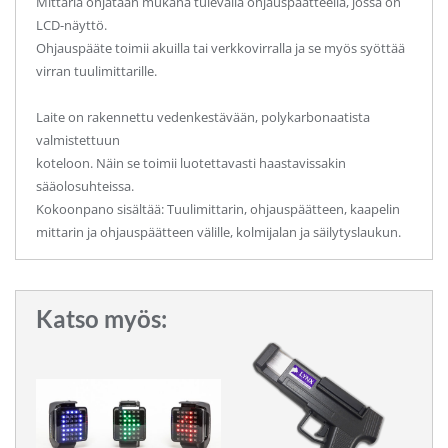
Mittaria ohjataan mukana tulevalla ohjauspäätteellä, jossa on
LCD-näyttö.
Ohjauspääte toimii akuilla tai verkkovirralla ja se myös syöttää
virran tuulimittarille.
Laite on rakennettu vedenkestävään, polykarbonaatista
valmistettuun
koteloon. Näin se toimii luotettavasti haastavissakin
sääolosuhteissa.
Kokoonpano sisältää: Tuulimittarin, ohjauspäätteen, kaapelin
mittarin ja ohjauspäätteen välille, kolmijalan ja säilytyslaukun.
Katso myös: