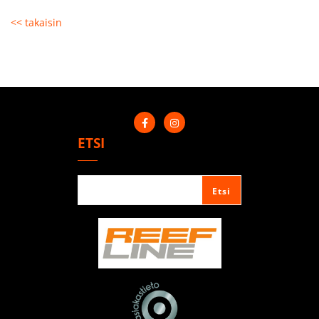
<< takaisin
ETSI
Etsi