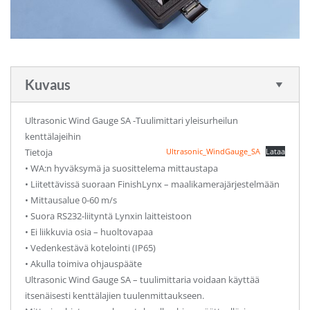
Kuvaus
Ultrasonic Wind Gauge SA -Tuulimittari yleisurheilun
kenttälajeihin
Tietoja
Ultrasonic_WindGauge_SA
Lataa
• WA:n hyväksymä ja suosittelema mittaustapa
• Liitettävissä suoraan FinishLynx – maalikamerajärjestelmään
• Mittausalue 0-60 m/s
• Suora RS232-liityntä Lynxin laitteistoon
• Ei liikkuvia osia – huoltovapaa
• Vedenkestävä kotelointi (IP65)
• Akulla toimiva ohjauspääte
Ultrasonic Wind Gauge SA – tuulimittaria voidaan käyttää
itsenäisesti kenttälajien tuulenmittaukseen.